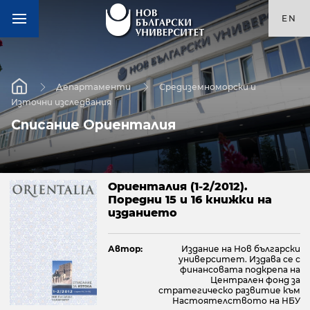
EN
Департаменти
Средиземноморски и
Източни изследвания
Списание Ориенталия
Ориенталия (1-2/2012).
Поредни 15 и 16 книжки на
изданието
Автор:
Издание на Нов български
университет. Издава се с
финансовата подкрепа на
Централен фонд за
стратегическо развитие към
Настоятелството на НБУ