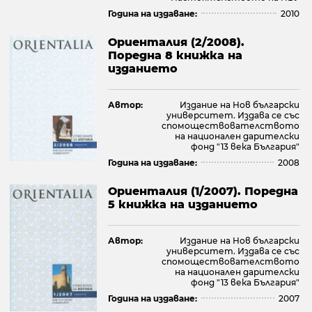
Година на издаване:
2010
Ориенталия (2/2008).
Поредна 8 книжка на
изданието
Автор:
Издание на Нов български
университет. Издава се със
спомоществователството
на национален дарителски
фонд "13 века България"
Година на издаване:
2008
Ориенталия (1/2007). Поредна
5 книжка на изданието
Автор:
Издание на Нов български
университет. Издава се със
спомоществователството
на национален дарителски
фонд "13 века България"
Година на издаване:
2007