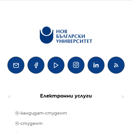




Електронни услуги
ⓔ-кандидат-студент
MOOD
ⓔ-биб
ⓔ-студент