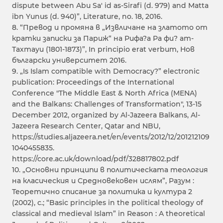
dispute between Abu Sa' id as-Sirafi (d. 979) and Matta
ibn Yunus (d. 940)”, Literature, no. 18, 2016.
8. “Превод и промяна в „Извличане на златото от
кратки записки за Париж“ на Рифa?а Рa фи? ат-
Тахтaуи (1801-1873)”, In principio erat verbum, Нов
български университет 2016.
9. „Is Islam compatible with Democracy?” electronic
publication: Proceedings of the International
Conference "The Middle East & North Africa (MENA)
and the Balkans: Challenges of Transformation", 13-15
December 2012, organized by Al-Jazeera Balkans, Al-
Jazeera Research Center, Qatar and NBU,
https://studies.aljazeera.net/en/events/2012/12/201212109
1040455835.
https://core.ac.uk/download/pdf/328817802.pdf
10. „Основни принципи в политическата теология
на класическия и Cредновековен ислям”, Разум :
Теоретично списание за политика и култура 2
(2002), с.; “Basic principles in the political theology of
classical and medieval Islam” in Reason : A theoretical