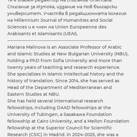
Тя е главен редактор на списание Orientalia.
Списание за Изтока, издание на Нов български
университет. Участва в редакционната колегия
на Millennium Journal of Humanities and Social
Sciences и е член на Union Europeenne des
Arabisants et Islamisants (UEAI).
--------------------------------------------------------------------
Mariana Malinova is an Associate Professor of Arabic
and Islamic Studies at New Bulgarian University (NBU),
holding a PhD from Sofia University and more than
twenty years of teaching and research experience.
She specializes in Islamic intellectual history and the
history of translation. Since 2014, she has served as
Head of the Department of Mediterranean and
Eastern Studies at NBU.
She has held several international research
fellowships, including DAAD fellowships at the
University of Tubingen, a Sasakawa Foundation
fellowship at Cairo University, and a Mellon Foundation
fellowship at the Superior Council for Scientific
Research (CSIC) in Madrid. In 2024–2025, she was a