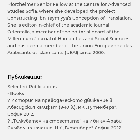
Pforzheimer Senior Fellow at the Centre for Advanced
Studies Sofia, where she developed the project
Constructing Ibn Taymiyya’s Conception of Translation.
She is editor-in-chief of the academic journal
Orientalia, a member of the editorial board of the
Millennium Journal of Humanities and Social Sciences
and has been a member of the Union Europeenne des
Arabisants et Islamisants (UEAI) since 2000.
Публикации:
Selected Publications
• Books
? История на преводаческото движение в
Абасидския халифат (8-10 в.), ИК „Гутенберг“,
София 2012.
? „Тълкувател на страстите" на Ибн ал-Араби:
Символ и значение, ИК „Гутенберг", София 2022.