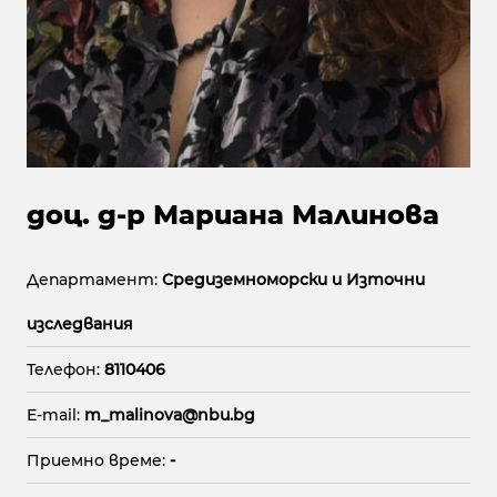
доц. д-р Мариана Малинова
Департамент:
Средиземноморски и Източни
изследвания
Телефон:
8110406
E-mail:
m_malinova@nbu.bg
Приемно време:
-