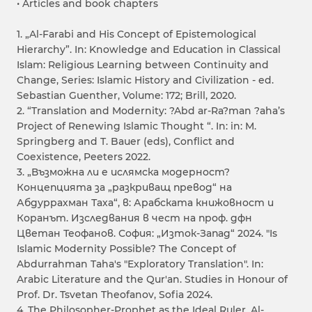
• Articles and book chapters
1. „Al-Farabi and His Concept of Epistemological
Hierarchy”. In: Knowledge and Education in Classical
Islam: Religious Learning between Continuity and
Change, Series: Islamic History and Civilization - ed.
Sebastian Guenther, Volume: 172; Brill, 2020.
2. “Translation and Modernity: ?Abd ar-Ra?man ?aha’s
Project of Renewing Islamic Thought “. In: in: M.
Springberg and T. Bauer (eds), Conflict and
Coexistence, Peeters 2022.
3. „Възможна ли е ислямска модерност?
Концепцията за „разкриващ превод“ на
Абдуррахман Таха“, в: Арабската книжовност и
Коранът. Изследвания в чест на проф. дфн
Цветан Теофанов. София: „Изток-Запад“ 2024. "Is
Islamic Modernity Possible? The Concept of
Abdurrahman Taha's "Exploratory Translation". In:
Arabic Literature and the Qur'an. Studies in Honour of
Prof. Dr. Tsvetan Theofanov, Sofia 2024.
4. The Philosopher-Prophet as the Ideal Ruler. Al-