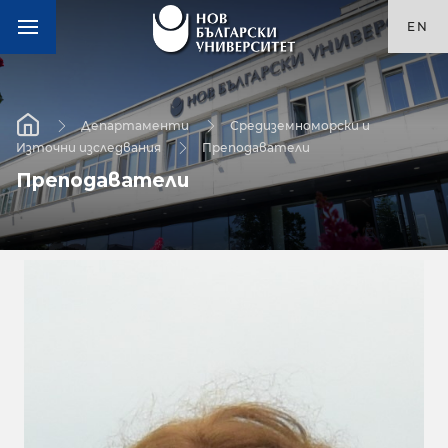
EN
Департаменти
Средиземноморски и
Източни изследвания
Преподаватели
Преподаватели