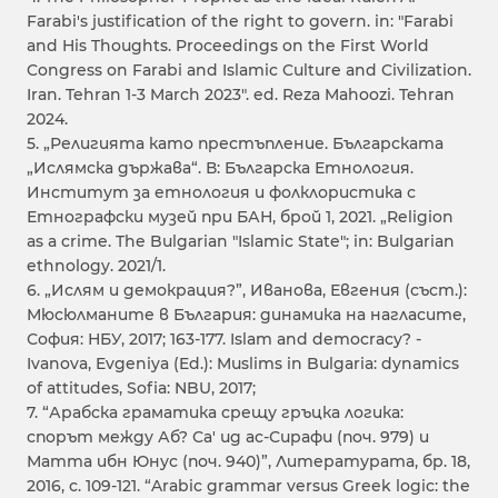
Farabi's justification of the right to govern. in: "Farabi
and His Thoughts. Proceedings on the First World
Congress on Farabi and Islamic Culture and Civilization.
Iran. Tehran 1-3 March 2023". ed. Reza Mahoozi. Tehran
2024.
5. „Религията като престъпление. Българската
„Ислямска държава“. В: Българска Етнология.
Институт за етнология и фолклористика с
Етнографски музей при БАН, брой 1, 2021. „Religion
as a crime. The Bulgarian "Islamic State"; in: Bulgarian
ethnology. 2021/1.
6. „Ислям и демокрация?”, Иванова, Евгения (съст.):
Мюсюлманите в България: динамика на нагласите,
София: НБУ, 2017; 163-177. Islam and democracy? -
Ivanova, Evgeniya (Ed.): Muslims in Bulgaria: dynamics
of attitudes, Sofia: NBU, 2017;
7. “Арабска граматика срещу гръцка логика:
спорът между Аб? Са' uд ас-Сuрaфu (поч. 979) и
Маттa ибн Юнус (поч. 940)”, Литературата, бр. 18,
2016, с. 109-121. “Arabic grammar versus Greek logic: the