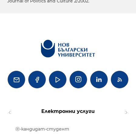
Journal of Politics and Culture 2/2002.




Електронни услуги
ⓔ-кандидат-студент
MOOD