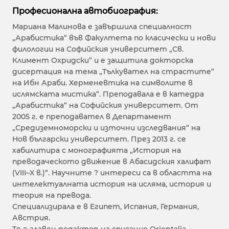
Професионална автобиография:
Мариана Малинова е завършила специалност
„Арабистика“ във Факултета по класически и нови
филологии на Софийския университет „Св.
Климент Охридски“ и е защитила докторска
дисертация на тема „Тълкувател на страстите“
на Ибн Араби. Херменевтика на символите в
ислямската мистика“. Преподавала е в катедра
„Арабистика“ на Софийския университет. От
2005 г. е преподавател в Департамент
„Средиземноморски и източни изследвания“ на
Нов български университет. През 2013 г. се
хабилитира с монографията „История на
преводаческото движение в Абасидския халифат
(VIII–X в.)“. Научните ? интереси са в областта на
интелектуалната история на исляма, история и
теория на превода.
Специализирала е в Египет, Испания, Германия,
Австрия.