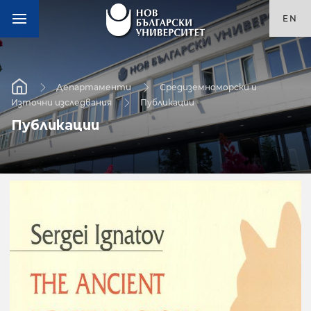
EN
Департаменти
Средиземноморски и
Източни изследвания
Публикации
Публикации