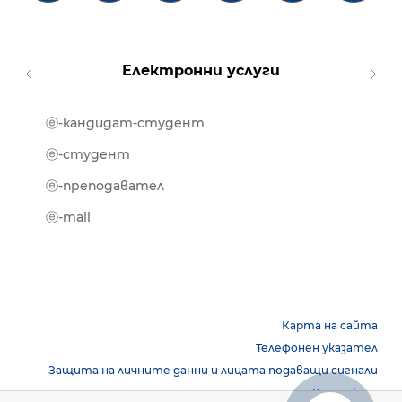
Електронни услуги
ⓔ-кандидат-студент
MOOD
ⓔ-биб
ⓔ-студент
ⓔ-кни
ⓔ-преподавател
ⓔ-trai
ⓔ-mail
Карта на сайта
Телефонен указател
Защита на личните данни и лицата подаващи сигнали
Контакти